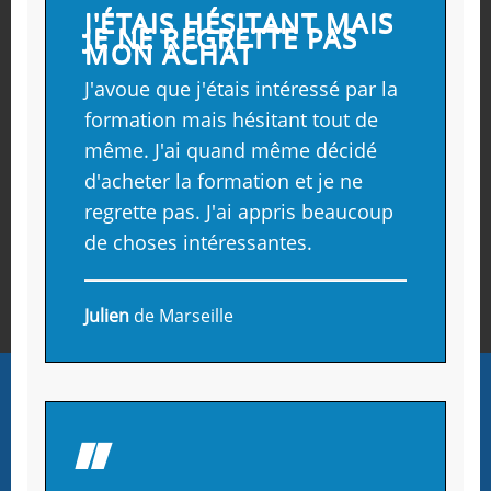
J'ÉTAIS HÉSITANT MAIS
JE NE REGRETTE PAS
MON ACHAT
J'avoue que j'étais intéressé par la
formation mais hésitant tout de
même. J'ai quand même décidé
d'acheter la formation et je ne
regrette pas. J'ai appris beaucoup
de choses intéressantes.
Julien
de Marseille
En poursuivant ma navigation sur ce site, j'accepte l’utilisation
de cookies pour que mon expérience au sein d’Objectif Pêche
soit plaisante.
Ok