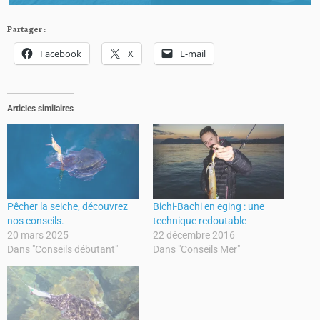
Partager :
Facebook
X
E-mail
Articles similaires
Pêcher la seiche, découvrez
Bichi-Bachi en eging : une
nos conseils.
technique redoutable
20 mars 2025
22 décembre 2016
Dans "Conseils débutant"
Dans "Conseils Mer"