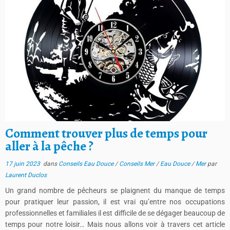
Comment trouver plus de temps pour
aller à la pêche ?
17 juin 2023
dans
Conseils Eau Douce
/
Conseils Mer
/
Eau Douce
/
Mer
par
Laurent Duclos
Un grand nombre de pêcheurs se plaignent du manque de temps
pour pratiquer leur passion, il est vrai qu’entre nos occupations
professionnelles et familiales il est difficile de se dégager beaucoup de
temps pour notre loisir… Mais nous allons voir à travers cet article