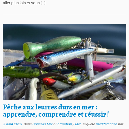
aller plus loin et vous […]
Pêche aux leurres durs en mer :
apprendre, comprendre et réussir !
5 août 2023
dans
Conseils Mer
/
Formation
/
Mer
étiqueté
mediterannée
par