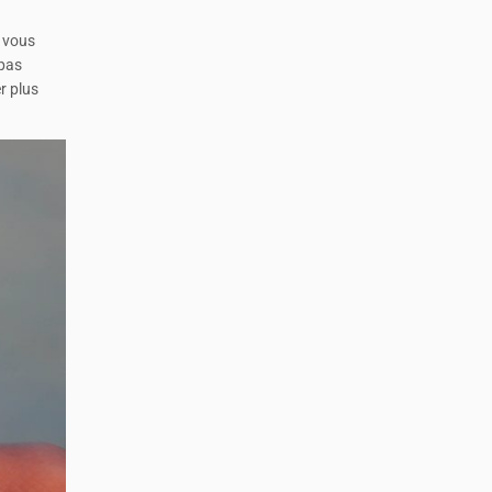
i vous
pas
r plus