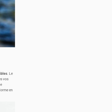
ables
. Le
es vos
de
sforme en