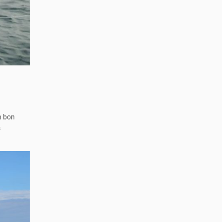
n bon
s