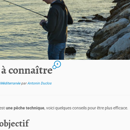
8
 à connaître
Méditerranée
par
Antonin Duclos
’est
une pêche technique
, voici quelques conseils pour être plus efficace.
objectif