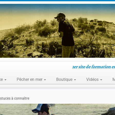
1er site de formation e
ce
Pêcher en mer
Boutique
Vidéos
M
astuces à connaître