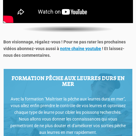
Bon visionnage, régalez-vous ! Pour ne pas rater les prochaines
vidéos abonnez-vous aussi à
notre chaîne youtube
! Et laissez-
nous des commentaires.
FORMATION PÊCHE AUX LEURRES DURS EN
MER
Avec la formation "Maîtriser la pêche aux leurres durs en mer",
vous allez enfin prendre le contrôle de vos leurres et optimisez
chaque type de leurre pour cibler les poissons recherchés.
Nous allons vous donner les connaissances qui vous
permettront de ne plus douter et d'améliorer vos sorties pêche
aux leurres en mer rapidement.