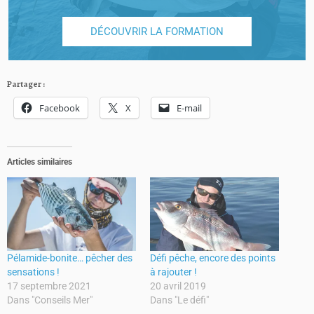
DÉCOUVRIR LA FORMATION
Partager :
Facebook
X
E-mail
Articles similaires
Pélamide-bonite… pêcher des
Défi pêche, encore des points
sensations !
à rajouter !
17 septembre 2021
20 avril 2019
Dans "Conseils Mer"
Dans "Le défi"