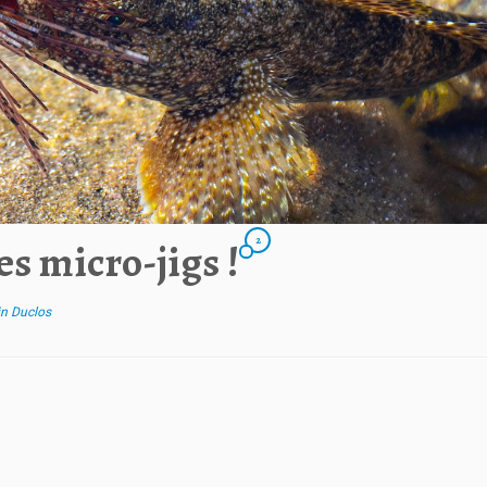
2
es micro-jigs !
n Duclos