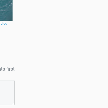
rd ou
s first