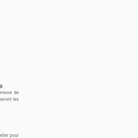
g.
 preuve de
heront les
atter pour