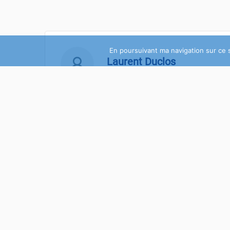
En poursuivant ma navigation sur ce si
Laurent Duclos
Pourtant ils répondent bien, essayes ave
Share
PSK90