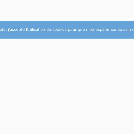
te, j'accepte l’utilisation de cookies pour que mon expérience au sein d
c un shad bourré d’aromates
Reply to Antonin Ducl