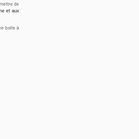
émettre de
me et aux
tre boîte à