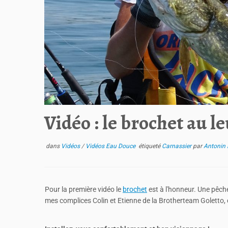
Vidéo : le brochet au l
dans
Vidéos
/
Vidéos Eau Douce
étiqueté
Carnassier
par
Antonin 
Pour la première vidéo le
brochet
est à l'honneur. Une pêch
mes complices Colin et Etienne de la Brotherteam Goletto, 