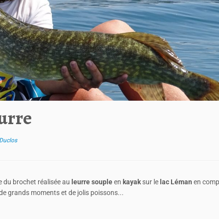
eurre
Duclos
e du brochet réalisée au
leurre souple
en
kayak
sur le
lac Léman
en comp
de grands moments et de jolis poissons...