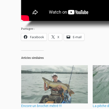
Partager :
Facebook
X
E-mail
Articles similaires
Encore un brochet métré !!!
La pêche d