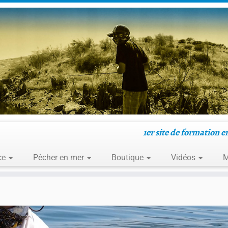
1er site de formation e
ce
Pêcher en mer
Boutique
Vidéos
M