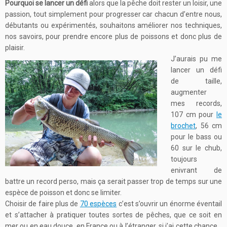
Pourquoi se lancer un défi
alors que la pêche doit rester un loisir, une
passion, tout simplement pour progresser car chacun d’entre nous,
débutants ou expérimentés, souhaitons améliorer nos techniques,
nos savoirs, pour prendre encore plus de poissons et donc plus de
plaisir.
J’aurais pu me
lancer un défi
de taille,
augmenter
mes records,
107 cm pour
le
brochet
, 56 cm
pour le bass ou
60 sur le chub,
toujours
enivrant de
battre un record perso, mais ça serait passer trop de temps sur une
espèce de poisson et donc se limiter.
Choisir de faire plus de
70 espèces
c’est s’ouvrir un énorme éventail
et s’attacher à pratiquer toutes sortes de pêches, que ce soit en
mer ou en eau douce, en France ou à l’étranger, si j’ai cette chance…