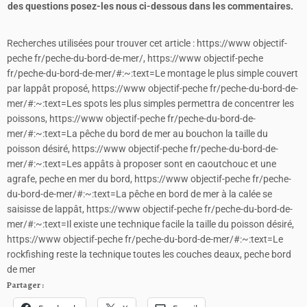
des questions posez-les nous ci-dessous dans les commentaires.
Recherches utilisées pour trouver cet article : https://www objectif-
peche fr/peche-du-bord-de-mer/, https://www objectif-peche
fr/peche-du-bord-de-mer/#:~:text=Le montage le plus simple couvert
par lappât proposé, https://www objectif-peche fr/peche-du-bord-de-
mer/#:~:text=Les spots les plus simples permettra de concentrer les
poissons, https://www objectif-peche fr/peche-du-bord-de-
mer/#:~:text=La pêche du bord de mer au bouchon la taille du
poisson désiré, https://www objectif-peche fr/peche-du-bord-de-
mer/#:~:text=Les appâts à proposer sont en caoutchouc et une
agrafe, peche en mer du bord, https://www objectif-peche fr/peche-
du-bord-de-mer/#:~:text=La pêche en bord de mer à la calée se
saisisse de lappât, https://www objectif-peche fr/peche-du-bord-de-
mer/#:~:text=Il existe une technique facile la taille du poisson désiré,
https://www objectif-peche fr/peche-du-bord-de-mer/#:~:text=Le
rockfishing reste la technique toutes les couches deaux, peche bord
de mer
Partager :