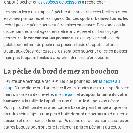
le spot à pêcher et
les espèces de poissons
à rechercher.
Les spots les plus simples à pêcher de par leurs accès faciles restent
les zones portuaires et les digues. Sur ces spots urbanisés toutes les
techniques de pêche peuvent être mises en oeuvre. Des zones où la
discrétion des montages devra être privilégiée et où l’amorçage
permettra de
concentrer les poissons
. Les plages de sable et de
galets permettent de pêcher au poser à l’aide d’appâts naturels.
Quant aux côtes rocheuses elles sont bien souvent riches en poisson
mais pas toujours faciles à appréhender lorsqu’on débute.
La pêche du bord de mer au bouchon
Il existe une technique facile et ludique pour débuter,
la pêche au
coup
. D’une digue ou d’un rocher il vous faudra mettre un appât, vers
marin, morceau de crevette,
mie de pain
et
adapter la taille de votre
hameçon
à la taille de l’appât et non à la taille du poisson désiré.
Pour plus d’efficacité un amorçage à base de pain trempé auquel on
prendra soin d’ajouter un peu d’huile de sardine permettra d’attirer le
poisson et de le fixer sur le coup. Poissons de roches, sars, saupes ou
autres bogues pourront être facilement pris en pêchant au coup.